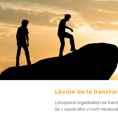
L’école de la transfo
Lorsqu’une organisation se tran
(le « savoir-être ») sont nécessa