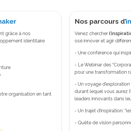
maker
Nos parcours d’
i
t grâce à nos
Venez chercher
l’inspirat
loppement identitaire
osé innover et agir différ
- Une conférence qui inspi
- Le Webinar des “Corporat
nture
pour une transformation r
e
- Un voyage d’exploration 
durant lequel vous aurez 
otre organisation en tant
leaders innovants dans leu
- Un trajet d’inspiration: “
- Quête de vision personn