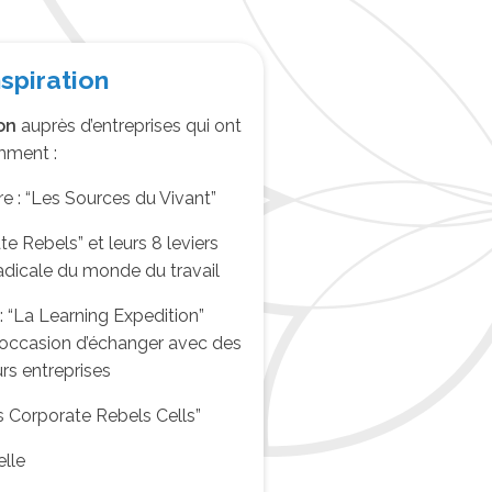
nspiration
ion
auprès d’entreprises qui ont
emment :
re : “Les Sources du Vivant”
e Rebels” et leurs 8 leviers
adicale du monde du travail
: “La Learning Expedition”
l’occasion d’échanger avec des
rs entreprises
les Corporate Rebels Cells”
elle