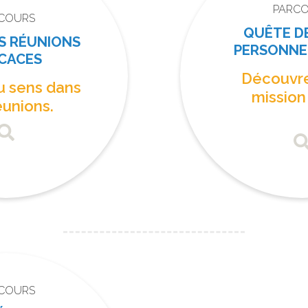
PARC
COURS
QUÊTE DE
S RÉUNIONS
PERSONNE
ICACES
Découvre
u sens dans
mission
éunions.
COURS