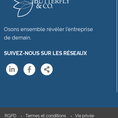
Osons ensemble révéler l’entreprise
de demain.
SUIVEZ-NOUS SUR LES RÉSEAUX
Linkedin
Facebook
Share
Menu
RGPD
Termes et conditions
Vie privée