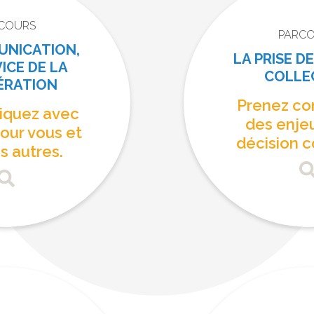
COURS
PARC
UNICATION,
LA PRISE D
ICE DE LA
COLLE
ÉRATION
Prenez co
quez avec
des enje
our vous et
décision c
s autres.