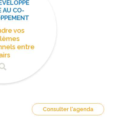
DÉVELOPPE
 AU CO-
OPPEMENT
dre vos
blèmes
nnels entre
airs
Consulter l'agenda