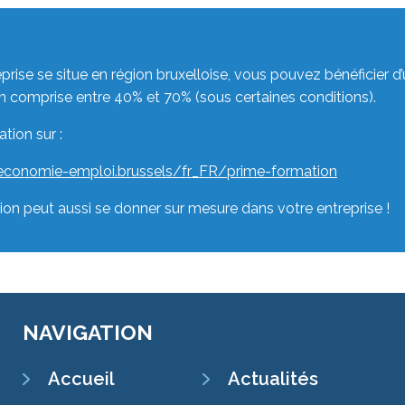
eprise se situe en région bruxelloise, vous pouvez bénéficier d’
on comprise entre 40% et 70% (sous certaines conditions).
ation sur :
-economie-emploi.brussels/fr_FR/prime-formation
ion peut aussi se donner sur mesure dans votre entreprise !
NAVIGATION
SECONDARY
Accueil
Actualités
NAVIGATION