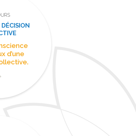
OURS
E DÉCISION
CTIVE
nscience
ux d’une
ollective.