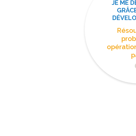
JE ME 
GRÂCE
DÉVEL
Résou
pro
opératio
p